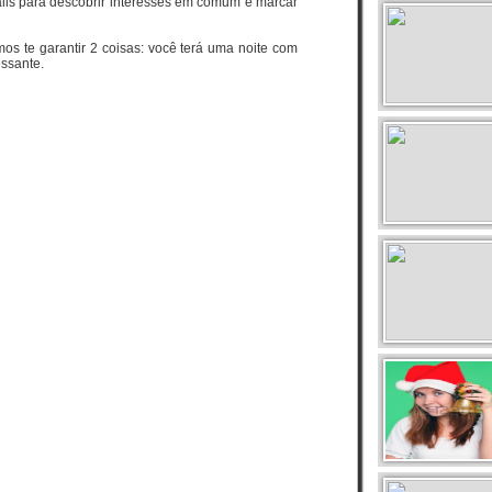
ils para descobrir interesses em comum e marcar
s te garantir 2 coisas: você terá uma noite com
essante.