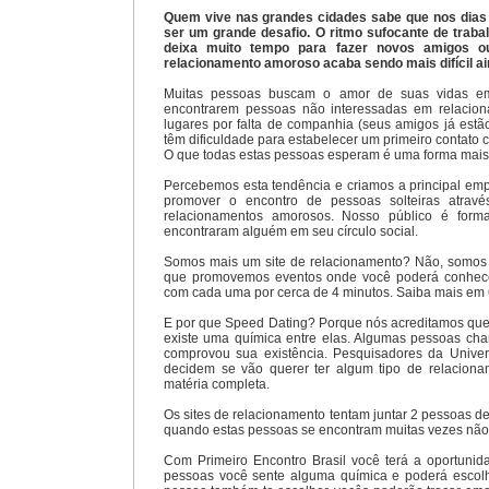
Quem vive nas grandes cidades sabe que nos dias 
ser um grande desafio. O ritmo sufocante de trab
deixa muito tempo para fazer novos amigos 
relacionamento amoroso acaba sendo mais difícil ai
Muitas pessoas buscam o amor de suas vidas e
encontrarem pessoas não interessadas em relacion
lugares por falta de companhia (seus amigos já estã
têm dificuldade para estabelecer um primeiro contato
O que todas estas pessoas esperam é uma forma mais
Percebemos esta tendência e criamos a principal em
promover o encontro de pessoas solteiras atravé
relacionamentos amorosos. Nosso público é forma
encontraram alguém em seu círculo social.
Somos mais um site de relacionamento? Não, somos e
que promovemos eventos onde você poderá conhece
com cada uma por cerca de 4 minutos. Saiba mais em 
E por que Speed Dating? Porque nós acreditamos qu
existe uma química entre elas. Algumas pessoas cham
comprovou sua existência. Pesquisadores da Unive
decidem se vão querer ter algum tipo de relaciona
matéria completa.
Os sites de relacionamento tentam juntar 2 pessoas de
quando estas pessoas se encontram muitas vezes não
Com Primeiro Encontro Brasil você terá a oportunid
pessoas você sente alguma química e poderá escolh