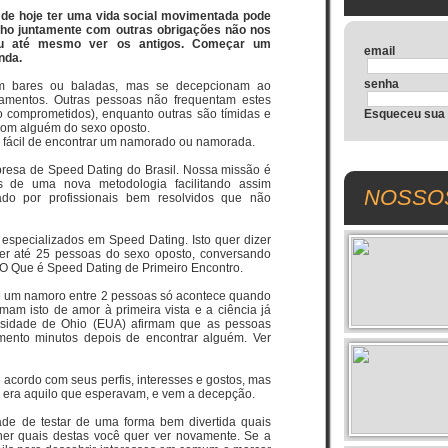
de hoje ter uma vida social movimentada pode
alho juntamente com outras obrigações não nos
ou até mesmo ver os antigos. Começar um
email
nda.
senha
m bares ou baladas, mas se decepcionam ao
amentos. Outras pessoas não frequentam estes
o comprometidos), enquanto outras são tímidas e
Esqueceu sua
 com alguém do sexo oposto.
 fácil de encontrar um namorado ou namorada.
presa de Speed Dating do Brasil. Nossa missão é
s de uma nova metodologia facilitando assim
NOSSO
do por profissionais bem resolvidos que não
specializados em Speed Dating. Isto quer dizer
r até 25 pessoas do sexo oposto, conversando
O Que é Speed Dating de Primeiro Encontro.
e um namoro entre 2 pessoas só acontece quando
am isto de amor à primeira vista e a ciência já
rsidade de Ohio (EUA) afirmam que as pessoas
mento minutos depois de encontrar alguém. Ver
 acordo com seus perfis, interesses e gostos, mas
 era aquilo que esperavam, e vem a decepção.
ade de testar de uma forma bem divertida quais
er quais destas você quer ver novamente. Se a