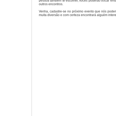
pessoa também te escolher, vocês poderão trocar ema
outros encontros.
Venha, cadastre-se no próximo evento que nós podemo
muita diversão e com certeza encontrará alguém inter